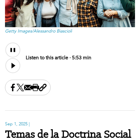
Getty Images/Alessandro Biascioli
Audio
Content
Listen to this article ·
5:53 min
Share this on Facebook
Share this on X
Share this by email
Print this page
Copy the page address
Sep 1, 2025
|
Temas de la Doctrina Social