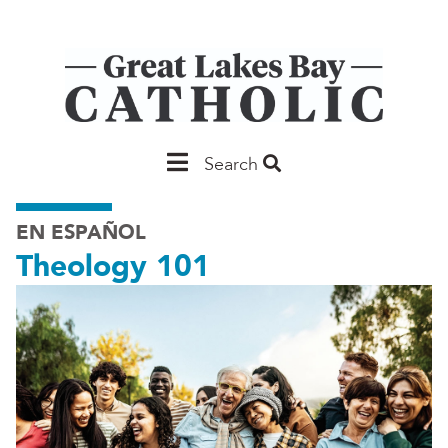
Skip
to
main
content
Main
Search
Saginaw
EN ESPAÑOL
Theology 101