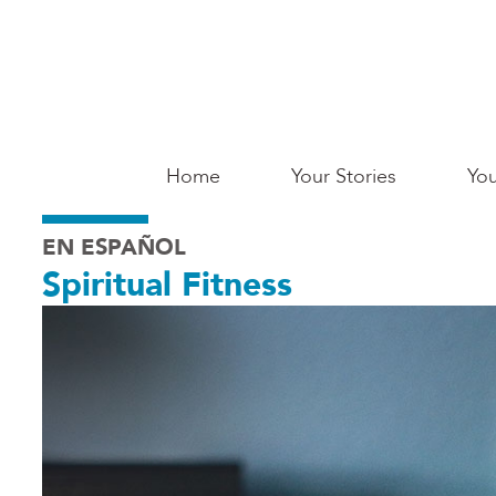
Skip
to
main
content
Main
Home
Your Stories
You
Saginaw
EN ESPAÑOL
Spiritual Fitness