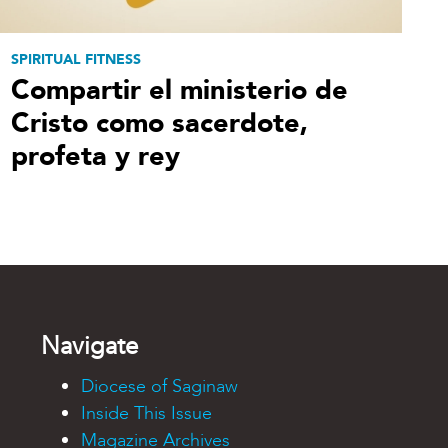
SPIRITUAL FITNESS
Compartir el ministerio de
Cristo como sacerdote,
profeta y rey
Navigate
Diocese of Saginaw
Inside This Issue
Magazine Archives