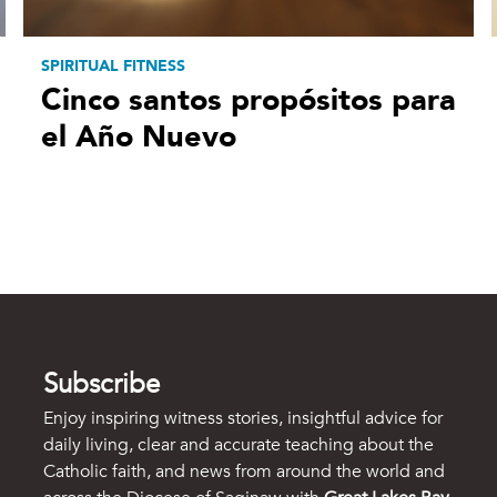
SPIRITUAL FITNESS
Cinco santos propósitos para
el Año Nuevo
Subscribe
Enjoy inspiring witness stories, insightful advice for
daily living, clear and accurate teaching about the
Catholic faith, and news from around the world and