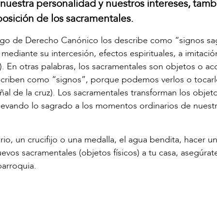
uestra personalidad y nuestros intereses, tamb
sposición de los sacramentales.
igo de Derecho Canónico los describe como “signos sa
, mediante su intercesión, efectos espirituales, a imitació
 En otras palabras, los sacramentales son objetos o ac
escriben como “signos”, porque podemos verlos o tocar
eñal de la cruz). Los sacramentales transforman los objet
llevando lo sagrado a los momentos ordinarios de nuest
o, un crucifijo o una medalla, el agua bendita, hacer u
uevos sacramentales (objetos físicos) a tu casa, asegúrat
arroquia.