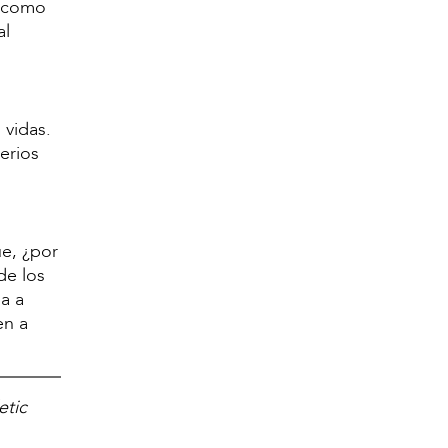
l como
al
 vidas.
erios
ue, ¿por
de los
a a
en a
etic