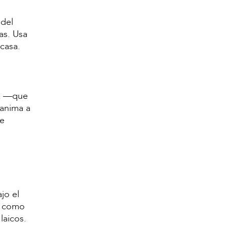
del
as. Usa
 casa.
uz —que
 anima a
le
jo el
ba como
laicos.