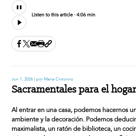
Audio
Content
Listen to this article ·
4:06 min
Share this on Facebook
Share this on X
Share this by email
Print this page
Copy the page address
Jun 1, 2026
| por Maria Cintorino
Sacramentales para el hogar
Al entrar en una casa, podemos hacernos un
ambiente y la decoración. Podemos deducir si
maximalista, un ratón de biblioteca, un co