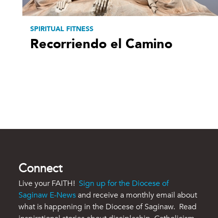
SPIRITUAL FITNESS
Recorriendo el Camino
Connect
Live your FAITH!
Sign up for the Diocese of
Saginaw E-News
and receive a monthly email about
what is happening in the Diocese of Saginaw. Read