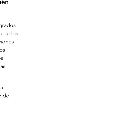
ién
grados
n de los
ciones
los
os
ras
na
e de