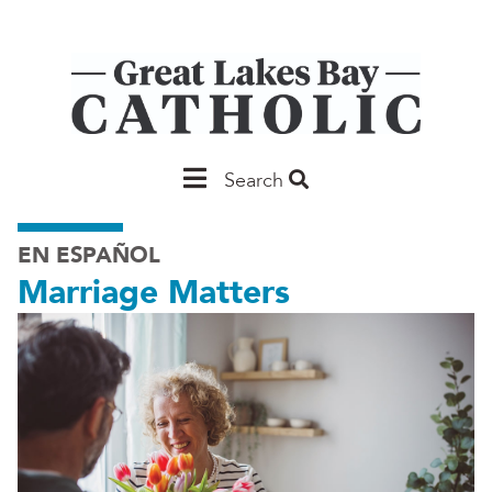
Skip
to
main
content
Main
Search
Saginaw
EN ESPAÑOL
Marriage Matters