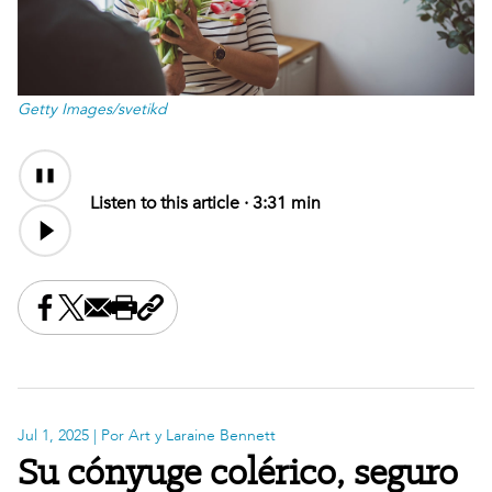
Getty Images/svetikd
Audio
Content
Listen to this article ·
3:31 min
Share this on Facebook
Share this on X
Share this by email
Print this page
Copy the page address
Jul 1, 2025
| Por Art y Laraine Bennett
Su cónyuge colérico, seguro