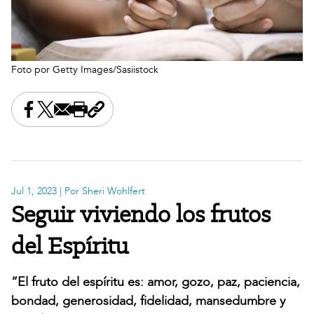
Foto por Getty Images/Sasiistock
Share this on Facebook
Share this on X
Share this by email
Print this page
Copy the page address
Jul 1, 2023
| Por Sheri Wohlfert
Seguir viviendo los frutos
del Espíritu
“El fruto del espíritu es: amor, gozo, paz, paciencia,
bondad, generosidad, fidelidad, mansedumbre y