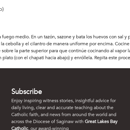
o)
fuego medio. En un tazón, sazone y bata los huevos con sal y pi
 la cebolla y el cilantro de manera uniforme por encima. Cocine 
te sobre la parte superior para que continúe cocinando al vapo
plato (con el chapati hacia abajo) y enróllela. Repita este pro
Subscribe
Enjoy inspiring witness stories, insightful advice for
daily living, clear and accurate teaching about the
Catholic faith, and news from around the world and
across the Diocese of Saginaw with
Great Lakes Bay
Catholic
, our award-winning