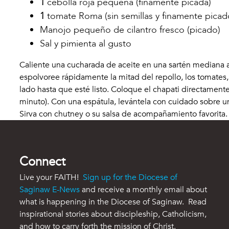
1
cebolla roja pequeña (finamente picada)
1
tomate Roma (sin semillas y finamente picad
Manojo pequeño de cilantro fresco (picado)
Sal y pimienta al gusto
Caliente una cucharada de aceite en una sartén mediana a 
espolvoree rápidamente la mitad del repollo, los tomates,
lado hasta que esté listo. Coloque el chapati directamen
minuto). Con una espátula, levántela con cuidado sobre un 
Sirva con chutney o su salsa de acompañamiento favorita.
Connect
Live your FAITH!
Sign up for the Diocese of
Saginaw E-News
and receive a monthly email about
what is happening in the Diocese of Saginaw. Read
inspirational stories about discipleship, Catholicism,
and how to carry forth the mission of Christ.