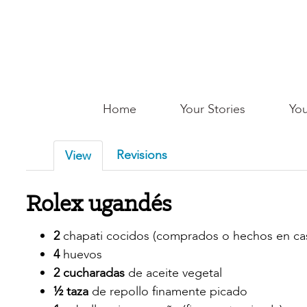
Skip
to
main
content
Main
Home
Your Stories
You
Saginaw
Revisions
View
Rolex ugandés
2
chapati cocidos (comprados o hechos en casa
4
huevos
2 cucharadas
de aceite vegetal
½ taza
de repollo finamente picado