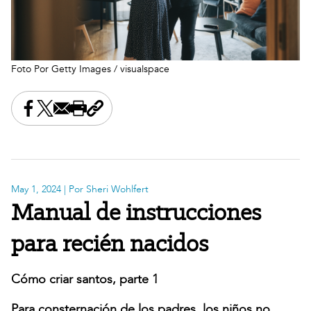
Foto Por Getty Images / visualspace
Share this on Facebook
Share this on X
Share this by email
Print this page
Copy the page address
May 1, 2024
| Por Sheri Wohlfert
Manual de instrucciones
para recién nacidos
Cómo criar santos, parte 1
Para consternación de los padres, los niños no