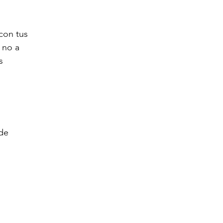
 con tus
 no a
s
 de