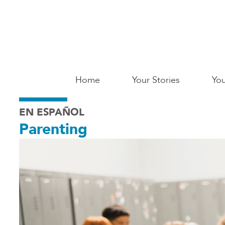
Skip
to
main
content
Main
Home
Your Stories
You
Saginaw
EN ESPAÑOL
Parenting