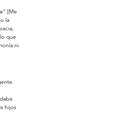
ke” [Me
o la
racia,
 lo que
monía ni
gente
rdaba
s hijos