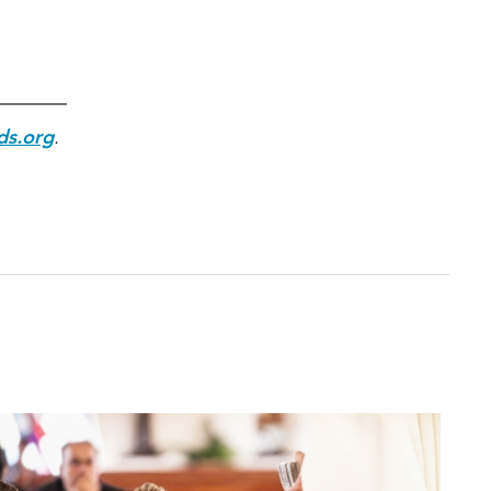
ds.org
.