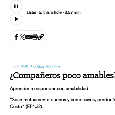
Audio
Content
Listen to this article ·
3:59 min
Share this on Facebook
Share this on X
Share this by email
Print this page
Copy the page address
Jun 1, 2025
| Por Sheri Wohlfert
¿Compañeros poco amables
Aprender a responder con amabilidad
“Sean mutuamente buenos y compasivos, perdonán
Cristo” (Ef 4,32).