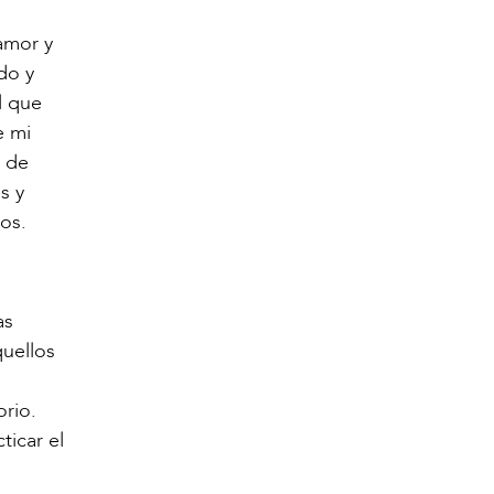
amor y
do y
l que
e mi
o de
s y
os.
as
quellos
orio.
ticar el