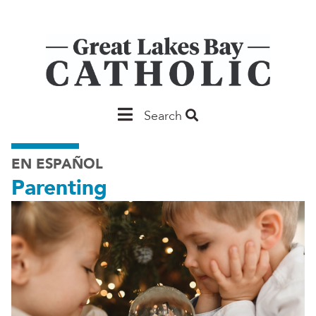
Skip
to
main
content
Main
Search
Saginaw
EN ESPAÑOL
Parenting