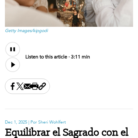
Getty Images/kipgodi
Audio
Content
Listen to this article ·
3:11 min
Share this on Facebook
Share this on X
Share this by email
Print this page
Copy the page address
Dec 1, 2025
| Por Sheri Wohlfert
Equilibrar el Sagrado con el