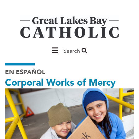
Skip
to
main
content
Main
Search
Saginaw
EN ESPAÑOL
Corporal Works of Mercy